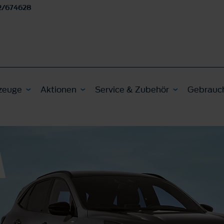
2/674628
zeuge
Aktionen
Service & Zubehör
Gebrauc