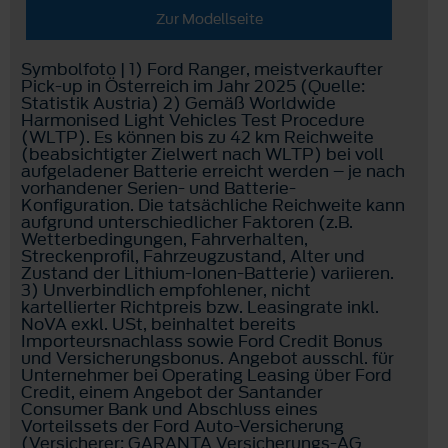
Zur Modellseite
Symbolfoto | 1) Ford Ranger, meistverkaufter
Pick-up in Österreich im Jahr 2025 (Quelle:
Statistik Austria) 2) Gemäß Worldwide
Harmonised Light Vehicles Test Procedure
(WLTP). Es können bis zu 42 km Reichweite
(beabsichtigter Zielwert nach WLTP) bei voll
aufgeladener Batterie erreicht werden – je nach
vorhandener Serien- und Batterie-
Konfiguration. Die tatsächliche Reichweite kann
aufgrund unterschiedlicher Faktoren (z.B.
Wetterbedingungen, Fahrverhalten,
Streckenprofil, Fahrzeugzustand, Alter und
Zustand der Lithium-Ionen-Batterie) variieren.
3) Unverbindlich empfohlener, nicht
kartellierter Richtpreis bzw. Leasingrate inkl.
NoVA exkl. USt, beinhaltet bereits
Importeursnachlass sowie Ford Credit Bonus
und Versicherungsbonus. Angebot ausschl. für
Unternehmer bei Operating Leasing über Ford
Credit, einem Angebot der Santander
Consumer Bank und Abschluss eines
Vorteilssets der Ford Auto-Versicherung
(Versicherer: GARANTA Versicherungs-AG