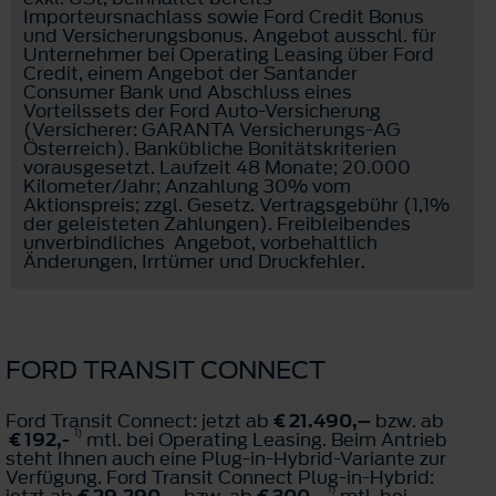
Importeursnachlass sowie Ford Credit Bonus
und Versicherungsbonus. Angebot ausschl. für
Unternehmer bei Operating Leasing über Ford
Credit, einem Angebot der Santander
Consumer Bank und Abschluss eines
Vorteilssets der Ford Auto-Versicherung
(Versicherer: GARANTA Versicherungs-AG
Österreich). Bankübliche Bonitätskriterien
vorausgesetzt. Laufzeit 48 Monate; 20.000
Kilometer/Jahr; Anzahlung 30% vom
Aktionspreis; zzgl. Gesetz. Vertragsgebühr (1,1%
der geleisteten Zahlungen). Freibleibendes
unverbindliches Angebot, vorbehaltlich
Änderungen, Irrtümer und Druckfehler.
FORD TRANSIT CONNECT
Ford Transit Connect: jetzt ab
€ 21.490,–
bzw. ab
1)
€ 192,-
mtl. bei Operating Leasing. Beim Antrieb
steht Ihnen auch eine Plug-in-Hybrid-Variante zur
Verfügung. Ford Transit Connect Plug-in-Hybrid:
1)
jetzt ab
€ 29.290,–
bzw. ab
€ 300,-
mtl. bei