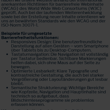
haben wir unsere Website anhand der international
anerkannten Richtlinien für barrierefreie Webinhalte
(WCAG) des World Wide Web Consortiums (W3C)
geprüft. Auch bei der laufenden Weiterentwicklung
sowie bei der Erstellung neuer Inhalte orientieren wir
uns an bewährten Standards wie den WCAG und der
ISO-Norm 30071-1.
Beispiele für umgesetzte
Barrierefreiheitsfunktionen:
Responsives Design: Eine benutzerfreundliche
Darstellung auf allen Geräten – vom Smartphone
über Tablets bis zu Desktop-Computern.
Tastaturnavigation: Die Navigation ist vollständig
per Tastatur bedienbar. Sichtbare Markierungen
helfen dabei, sich ohne Maus auf der Seite zu
bewegen.
Optimierte Lesbarkeit: Klare Typografie und
kontrastreiche Gestaltung, die auch bei starker
Vergrößerung oder Layoutänderungen gut lesbar
bleibt.
Semantische Strukturierung: Wichtige Bereiche
wie Kopfzeile, Navigation und Hauptinhalte sind
technisch so aufgebaut, dass
Bildschirmleseprogramme sie problemlos
erfassen können.