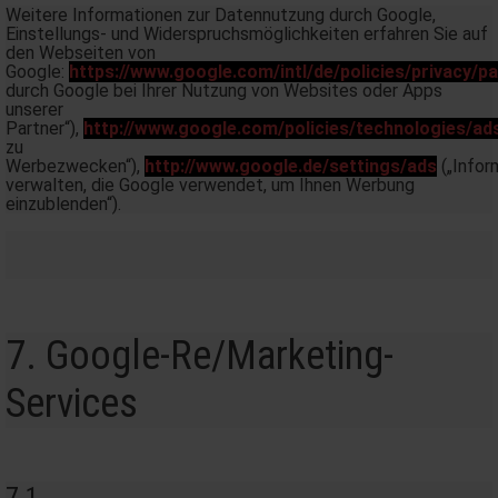
Weitere Informationen zur Datennutzung durch Google,
Einstellungs- und Widerspruchsmöglichkeiten erfahren Sie auf
den Webseiten von
Google:
https://www.google.com/intl/de/policies/privacy/p
durch Google bei Ihrer Nutzung von Websites oder Apps
unserer
Partner“),
http://www.google.com/policies/technologies/ad
zu
Werbezwecken“),
http://www.google.de/settings/ads
(„Infor
verwalten, die Google verwendet, um Ihnen Werbung
einzublenden“).
7. Google-Re/Marketing-
Services
7.1.