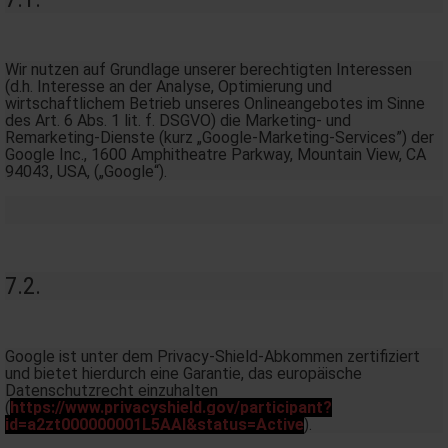
Wir nutzen auf Grundlage unserer berechtigten Interessen
(d.h. Interesse an der Analyse, Optimierung und
wirtschaftlichem Betrieb unseres Onlineangebotes im Sinne
des Art. 6 Abs. 1 lit. f. DSGVO) die Marketing- und
Remarketing-Dienste (kurz „Google-Marketing-Services”) der
Google Inc., 1600 Amphitheatre Parkway, Mountain View, CA
94043, USA, („Google“).
7.2.
Google ist unter dem Privacy-Shield-Abkommen zertifiziert
und bietet hierdurch eine Garantie, das europäische
Datenschutzrecht einzuhalten
(
https://www.privacyshield.gov/participant?
id=a2zt000000001L5AAI&status=Active
).