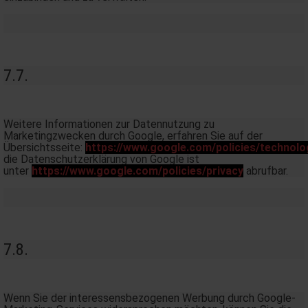
7.7.
Weitere Informationen zur Datennutzung zu
Marketingzwecken durch Google, erfahren Sie auf der
Übersichtsseite:
https://www.google.com/policies/technolo
die Datenschutzerklärung von Google ist
unter
https://www.google.com/policies/privacy
abrufbar.
7.8.
Wenn Sie der interessensbezogenen Werbung durch Google-