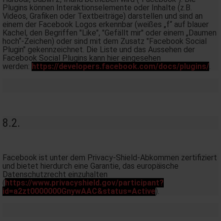
Plugins können Interaktionselemente oder Inhalte (z.B.
Videos, Grafiken oder Textbeiträge) darstellen und sind an
einem der Facebook Logos erkennbar (weißes „f“ auf blauer
Kachel, den Begriffen "Like", "Gefällt mir" oder einem „Daumen
hoch“-Zeichen) oder sind mit dem Zusatz "Facebook Social
Plugin" gekennzeichnet. Die Liste und das Aussehen der
Facebook Social Plugins kann hier eingesehen
werden:
https://developers.facebook.com/docs/plugins/
.
8.2.
Facebook ist unter dem Privacy-Shield-Abkommen zertifiziert
und bietet hierdurch eine Garantie, das europäische
Datenschutzrecht einzuhalten
(
https://www.privacyshield.gov/participant?
id=a2zt0000000GnywAAC&status=Active
).