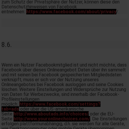
zum Schutz der Privatsphäre der Nutzer, können diese den
Datenschutzhinweisen von Facebook
entnehmen:
https://www.facebook.com/about/privacy
/.
8.6.
Wenn ein Nutzer Facebookmitglied ist und nicht möchte, dass
Facebook über dieses Onlineangebot Daten über ihn sammelt
und mit seinen bei Facebook gespeicherten Mitgliedsdaten
verknüpft, muss er sich vor der Nutzung unseres
Onlineangebotes bei Facebook ausloggen und seine Cookies
löschen. Weitere Einstellungen und Widersprüche zur Nutzung
von Daten für Werbezwecke, sind innerhalb der Facebook-
Profileinstellungen
möglich:
https://www.facebook.com/settings?
tab=ads
oder über die US-amerikanische
Seite
http://www.aboutads.info/choices/
oder die EU-
Seite
http://www.youronlinechoices.com/
. Die Einstellungen
erfolgen plattformunabhängig, d.h. sie werden für alle Geräte,
wie Desktopcomputer oder mobile Geräte übernommen.