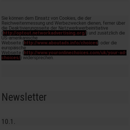
Sie können dem Einsatz von Cookies, die der
Reichweitenmessung und Werbezwecken dienen, ferner über
die Deaktivierungsseite der Netzwerkwerbeinitiative
(
http://optout.networkadvertising.org/
) und zusätzlich die
US-amerikanische
Webseite (
http://www.aboutads.info/choices
) oder die
europäische
Webseite (
http://www.youronlinechoices.com/uk/your-ad-
choices/
) widersprechen.
Newsletter
10.1.