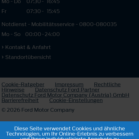
Mo - Do
07:30
-
16:45
Fr
07:30
-
15:45
Notdienst - Mobilitätsservice - 0800-080035
Mo - So
00:00
-
24:00
Kontakt & Anfahrt
Standortübersicht
Cookie-Ratgeber
Impressum
Rechtliche
Hinweise
Datenschutz Ford Partner
Datenschutz Ford Motor Company (Austria) GmbH
Barrierefreiheit
Cookie-Einstellungen
© 2026 Ford Motor Company
Diese Seite verwendet Cookies und ähnliche
Technologien, um Ihr Online-Erlebnis zu verbessern