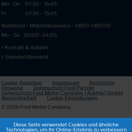
Mo - Do
07:30
-
16:45
Fr
07:30
-
15:45
Notdienst - Mobilitätsservice - 0800-080035
Mo - So
00:00
-
24:00
Kontakt & Anfahrt
Standortübersicht
Cookie-Ratgeber
Impressum
Rechtliche
Hinweise
Datenschutz Ford Partner
Datenschutz Ford Motor Company (Austria) GmbH
Barrierefreiheit
Cookie-Einstellungen
© 2026 Ford Motor Company
Diese Seite verwendet Cookies und ähnliche
Technologien, um Ihr Online-Erlebnis zu verbessern