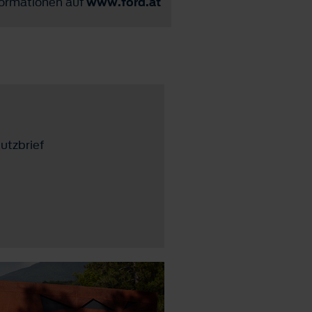
nformationen auf
www.ford.at
utzbrief