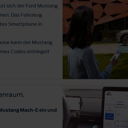
sst sich der Ford Mustang
fnen. Das Fahrzeug
ltes Smartphone in
hone kann der Mustang
ines Codes entriegelt
 Installation der
erbindung erforderlich.
en abhängig von Ihrem
nenraum.
allen.
 Mustang Mach-E ein und