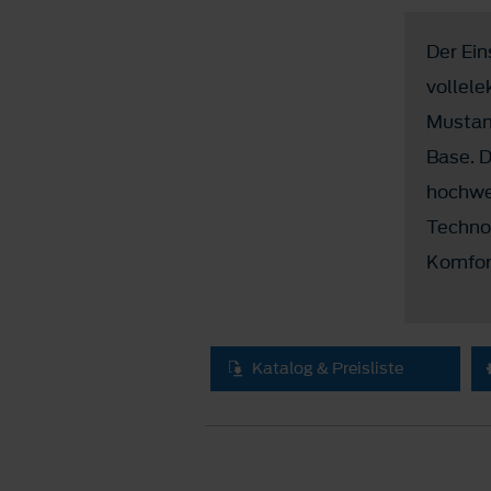
Der Ein
vollele
Mustang
Base. D
hochwe
Technol
Komfor
Katalog & Preisliste