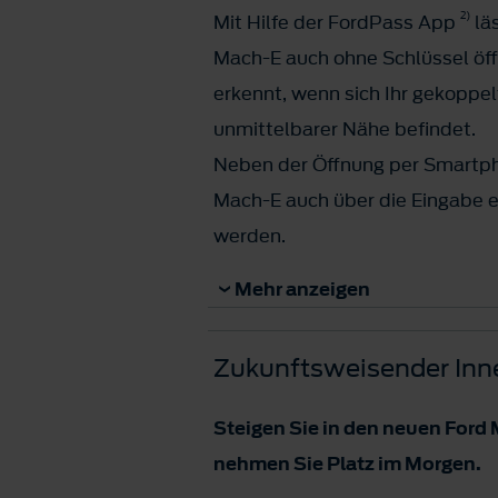
2)
Mit Hilfe der FordPass App
lä
Mach-E auch ohne Schlüssel öf
erkennt, wenn sich Ihr gekoppe
unmittelbarer Nähe befindet.
Neben der Öffnung per Smartp
Mach-E auch über die Eingabe e
werden.
2)
Zur Nutzung der Dienste ist die
Mehr anzeigen
FordPass-App sowie eine Datenv
Für die Datenübertragung könn
Zukunftsweisender In
Mobilfunkanbieter Gebühren anf
Steigen Sie in den neuen Ford
nehmen Sie Platz im Morgen.