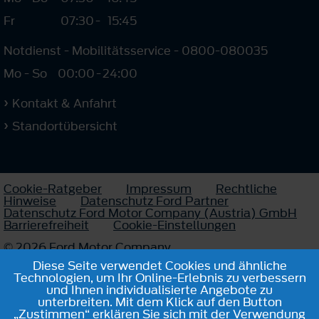
Fr
07:30
-
15:45
Notdienst - Mobilitätsservice - 0800-080035
Mo - So
00:00
-
24:00
Kontakt & Anfahrt
Standortübersicht
Cookie-Ratgeber
Impressum
Rechtliche
Hinweise
Datenschutz Ford Partner
Datenschutz Ford Motor Company (Austria) GmbH
Barrierefreiheit
Cookie-Einstellungen
© 2026 Ford Motor Company
Diese Seite verwendet Cookies und ähnliche
Technologien, um Ihr Online-Erlebnis zu verbessern
und Ihnen individualisierte Angebote zu
unterbreiten. Mit dem Klick auf den Button
„Zustimmen“ erklären Sie sich mit der Verwendung