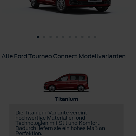
Alle Ford Tourneo Connect Modellvarianten
Titanium
Die Titanium-Variante vereint
D
hochwertige Materialien und
v
Technologien mit Stil und Komfort.
d
Dadurch liefern sie ein hohes Maß an
u
Perfektion.
v