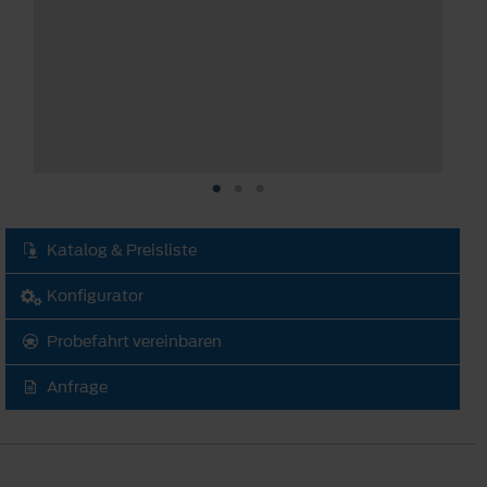
V
A
M
D
F
v
a
Katalog & Preisliste
Konfigurator
Probefahrt vereinbaren
Anfrage