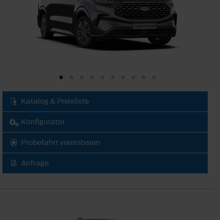
Katalog & Preisliste
Konfigurator
Probefahrt vereinbaren
Anfrage