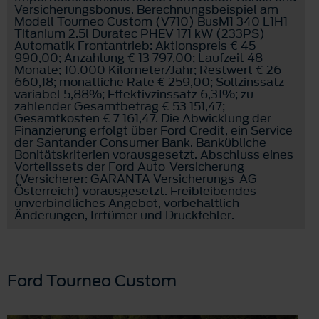
Versicherungsbonus. Berechnungsbeispiel am
Modell Tourneo Custom (V710) BusM1 340 L1H1
Titanium 2.5l Duratec PHEV 171 kW (233PS)
Automatik Frontantrieb: Aktionspreis € 45
990,00; Anzahlung € 13 797,00; Laufzeit 48
Monate; 10.000 Kilometer/Jahr; Restwert € 26
660,18; monatliche Rate € 259,00; Sollzinssatz
variabel 5,88%; Effektivzinssatz 6,31%; zu
zahlender Gesamtbetrag € 53 151,47;
Gesamtkosten € 7 161,47. Die Abwicklung der
Finanzierung erfolgt über Ford Credit, ein Service
der Santander Consumer Bank. Bankübliche
Bonitätskriterien vorausgesetzt. Abschluss eines
Vorteilssets der Ford Auto-Versicherung
(Versicherer: GARANTA Versicherungs-AG
Österreich) vorausgesetzt. Freibleibendes
unverbindliches Angebot, vorbehaltlich
Änderungen, Irrtümer und Druckfehler.
Ford Tourneo Custom