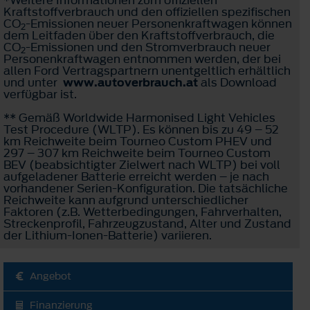
Kraftstoffverbrauch und den offiziellen spezifischen
CO
-Emissionen neuer Personenkraftwagen können
2
dem Leitfaden über den Kraftstoffverbrauch, die
CO
-Emissionen und den Stromverbrauch neuer
2
Personenkraftwagen entnommen werden, der bei
allen Ford Vertragspartnern unentgeltlich erhältlich
und unter
www.autoverbrauch.at
als Download
verfügbar ist.
** Gemäß Worldwide Harmonised Light Vehicles
Test Procedure (WLTP). Es können bis zu 49 – 52
km Reichweite beim Tourneo Custom PHEV und
297 – 307 km Reichweite beim Tourneo Custom
BEV (beabsichtigter Zielwert nach WLTP) bei voll
aufgeladener Batterie erreicht werden – je nach
vorhandener Serien-Konfiguration. Die tatsächliche
Reichweite kann aufgrund unterschiedlicher
Faktoren (z.B. Wetterbedingungen, Fahrverhalten,
Streckenprofil, Fahrzeugzustand, Alter und Zustand
der Lithium-Ionen-Batterie) variieren.
Angebot
Finanzierung