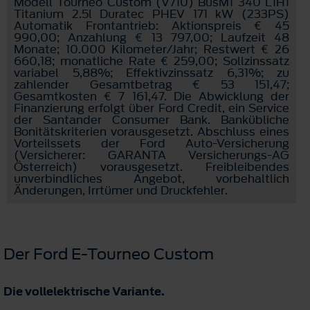
Modell Tourneo Custom (V710) BusM1 340 L1H1
Titanium 2.5l Duratec PHEV 171 kW (233PS)
Automatik Frontantrieb: Aktionspreis € 45
990,00; Anzahlung € 13 797,00; Laufzeit 48
Monate; 10.000 Kilometer/Jahr; Restwert € 26
660,18; monatliche Rate € 259,00; Sollzinssatz
variabel 5,88%; Effektivzinssatz 6,31%; zu
zahlender Gesamtbetrag € 53 151,47;
Gesamtkosten € 7 161,47. Die Abwicklung der
Finanzierung erfolgt über Ford Credit, ein Service
der Santander Consumer Bank. Bankübliche
Bonitätskriterien vorausgesetzt. Abschluss eines
Vorteilssets der Ford Auto-Versicherung
(Versicherer: GARANTA Versicherungs-AG
Österreich) vorausgesetzt. Freibleibendes
unverbindliches Angebot, vorbehaltlich
Änderungen, Irrtümer und Druckfehler.
Der Ford E-Tourneo Custom
Die vollelektrische Variante.