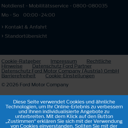
Notdienst - Mobilitätsservice - 0800-080035
Mo - So
00:00
-
24:00
Kontakt & Anfahrt
Standortübersicht
Cookie-Ratgeber
Impressum
Rechtliche
Hinweise
Datenschutz Ford Partner
Datenschutz Ford Motor Company (Austria) GmbH
Barrierefreiheit
Cookie-Einstellungen
© 2026 Ford Motor Company
Diese Seite verwendet Cookies und ähnliche
Technologien, um Ihr Online-Erlebnis zu verbessern
und Ihnen individualisierte Angebote zu
unterbreiten. Mit dem Klick auf den Button
„Zustimmen“ erklären Sie sich mit der Verwendung
von Cookies einverstanden. Sollten Sie mit der