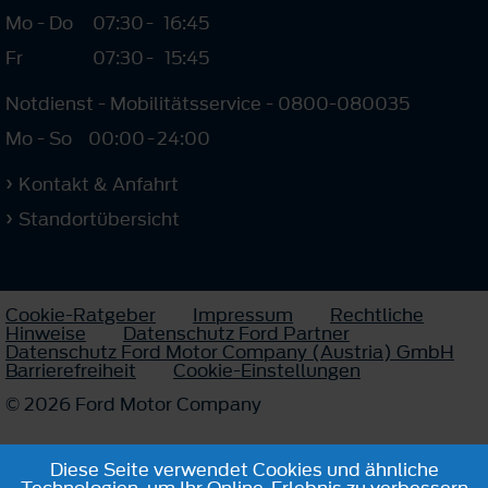
Mo - Do
07:30
-
16:45
Fr
07:30
-
15:45
Notdienst - Mobilitätsservice - 0800-080035
Mo - So
00:00
-
24:00
Kontakt & Anfahrt
Standortübersicht
Cookie-Ratgeber
Impressum
Rechtliche
Hinweise
Datenschutz Ford Partner
Datenschutz Ford Motor Company (Austria) GmbH
Barrierefreiheit
Cookie-Einstellungen
© 2026 Ford Motor Company
Diese Seite verwendet Cookies und ähnliche